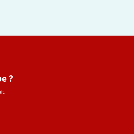
e ?
it.