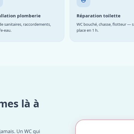
allation plomberie
Réparation toilette
e sanitaires, raccordements,
WC bouché, chasse, flotteur — s
fe-eau.
place en 1 h.
mes là à
jamais. Un WC qui