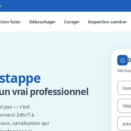
n
tion fuite
Débouchage
Curage
Inspection caméra
▾
▾
▾
▾
D
Décrive
stappe
n vrai professionnel
 pas — c'est
ervient 24h/7 à
aux, canalisation qui