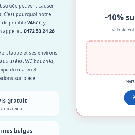
obstruée peuvent causer
. C'est pourquoi notre
-10% su
t disponible
24h/7
, y
Valable ent
Un appel au
0472 53 24 26
erstappe et ses environs
'eaux usées, WC bouchés,
uipé du matériel
ations sur place.
Menti
is gratuit
s transparents
rmes belges