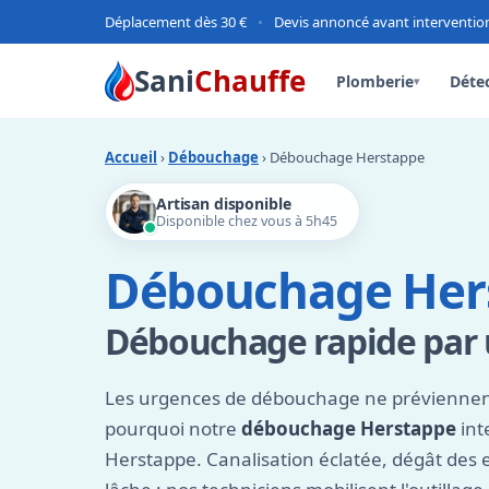
Déplacement dès 30 €
•
Devis annoncé avant interventio
Sani
Chauffe
Plomberie
Détec
▾
Accueil
›
Débouchage
› Débouchage Herstappe
Artisan disponible
Disponible chez vous à 5h45
Débouchage Her
Débouchage rapide par u
Les urgences de débouchage ne préviennent
pourquoi notre
débouchage Herstappe
int
Herstappe. Canalisation éclatée, dégât des e