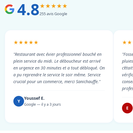
4.8
★★★★★
255 avis Google
★★★★★
★★
"Restaurant avec évier professionnel bouché en
"Foss
plein service du midi. Le déboucheur est arrivé
pluie
en urgence en 30 minutes et a tout débloqué. On
c’éta
a pu reprendre le service le soir même. Service
vérif
crucial pour un commerce, merci Sanichauffe."
conse
profe
Youssef E.
Y
Google — il y a 3 jours
E