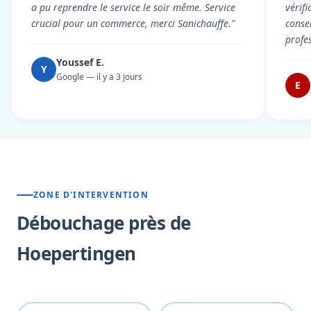
a pu reprendre le service le soir même. Service
vérif
crucial pour un commerce, merci Sanichauffe."
conse
profe
Youssef E.
Y
Google — il y a 3 jours
E
ZONE D'INTERVENTION
Débouchage près de
Hoepertingen