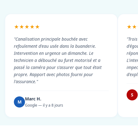
★★★★★
★★
"Canalisation principale bouchée avec
"Troi
refoulement d'eau usée dans la buanderie.
d'égou
Intervention en urgence un dimanche. Le
répond
technicien a débouché au furet motorisé et a
L'int
passé la caméra pour s'assurer que tout était
impec
propre. Rapport avec photos fourni pour
d'exp
l'assurance."
S
Marc H.
M
Google — il y a 8 jours