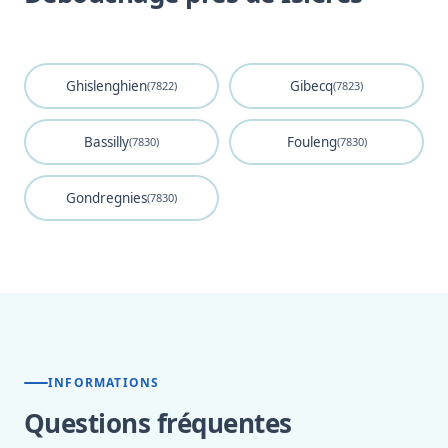
Ghislenghien
Gibecq
(7822)
(7823)
Bassilly
Fouleng
(7830)
(7830)
Gondregnies
(7830)
INFORMATIONS
Questions fréquentes