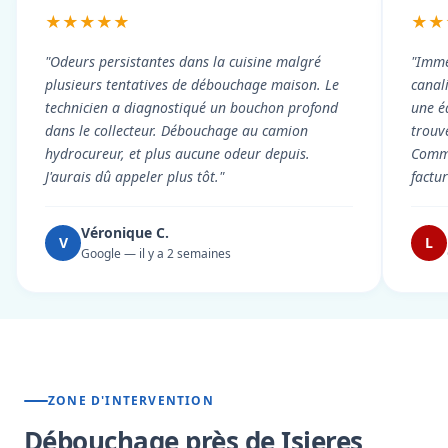
★★★★★
★★
"Odeurs persistantes dans la cuisine malgré
"Imme
plusieurs tentatives de débouchage maison. Le
canal
technicien a diagnostiqué un bouchon profond
une é
dans le collecteur. Débouchage au camion
trouv
hydrocureur, et plus aucune odeur depuis.
Commu
J'aurais dû appeler plus tôt."
factu
Véronique C.
V
L
Google — il y a 2 semaines
ZONE D'INTERVENTION
Débouchage près de Isieres