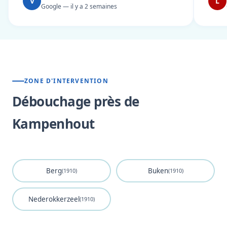
V
L
Google — il y a 2 semaines
ZONE D'INTERVENTION
Débouchage près de
Kampenhout
Berg
Buken
(1910)
(1910)
Nederokkerzeel
(1910)