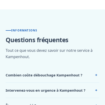
INFORMATIONS
Questions fréquentes
Tout ce que vous devez savoir sur notre service à
Kampenhout.
+
Combien coûte débouchage Kampenhout ?
Nos tarifs sont publics et figurent dans le
tableau des prix
de notre hub service. Pour un devis personnalisé à
+
Intervenez-vous en urgence à Kampenhout ?
Kampenhout, appelez le 0472 53 24 26.
Oui, 24h/7, y compris dimanches et jours fériés.
Intervention en moins de 45 minutes en zone urbaine.