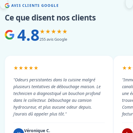
AVIS CLIENTS GOOGLE
Ce que disent nos clients
4.8
★★★★★
255 avis Google
★★★★★
★★
"Odeurs persistantes dans la cuisine malgré
"Imme
plusieurs tentatives de débouchage maison. Le
canal
technicien a diagnostiqué un bouchon profond
une é
dans le collecteur. Débouchage au camion
trouv
hydrocureur, et plus aucune odeur depuis.
Commu
J'aurais dû appeler plus tôt."
factu
Véronique C.