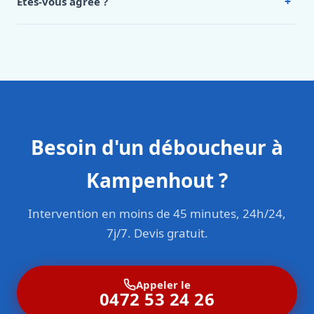
+
Êtes-vous agréé ?
Oui. Sanichauffe est une entreprise enregistrée et assurée
en responsabilité civile professionnelle. Nos techniciens
sont formés aux normes belges (NBN, CERGA, STS 62).
Besoin d'un déboucheur à
Kampenhout ?
Intervention en moins de 45 minutes, 24h/24,
7j/7. Devis gratuit.
Appeler le
0472 53 24 26