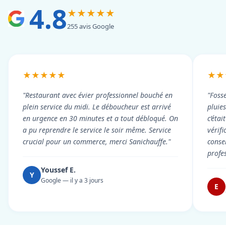
4.8
★★★★★
255 avis Google
★★★★★
★★
"Restaurant avec évier professionnel bouché en
"Foss
plein service du midi. Le déboucheur est arrivé
pluie
en urgence en 30 minutes et a tout débloqué. On
c’éta
a pu reprendre le service le soir même. Service
vérif
crucial pour un commerce, merci Sanichauffe."
conse
profe
Youssef E.
Y
Google — il y a 3 jours
E