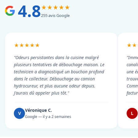
4.8
★★★★★
255 avis Google
★★★★★
★★
"Odeurs persistantes dans la cuisine malgré
"Imme
plusieurs tentatives de débouchage maison. Le
canal
technicien a diagnostiqué un bouchon profond
une é
dans le collecteur. Débouchage au camion
trouv
hydrocureur, et plus aucune odeur depuis.
Commu
J'aurais dû appeler plus tôt."
factu
Véronique C.
V
L
Google — il y a 2 semaines