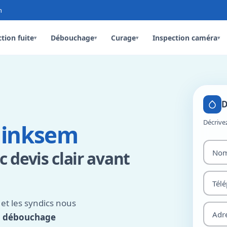
n
tion fuite
Débouchage
Curage
Inspection caméra
▾
▾
▾
▾
D
Décrive
ninksem
 devis clair avant
et les syndics nous
,
débouchage