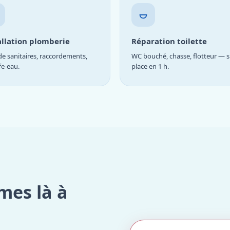
allation plomberie
Réparation toilette
e sanitaires, raccordements,
WC bouché, chasse, flotteur — s
fe-eau.
place en 1 h.
mes là à