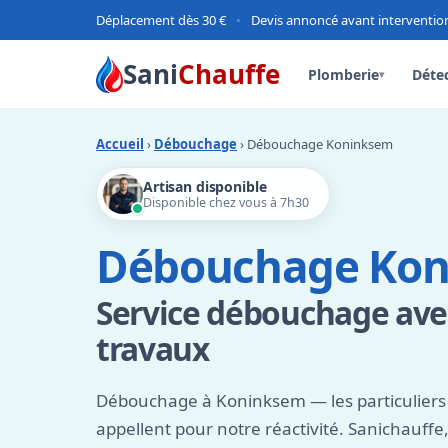
Déplacement dès 30 €
•
Devis annoncé avant interventio
Sani
Chauffe
Plomberie
Détec
▾
Accueil
›
Débouchage
› Débouchage Koninksem
Artisan disponible
Disponible chez vous à 7h30
Débouchage Ko
Service débouchage avec
travaux
Débouchage à Koninksem — les particuliers 
appellent pour notre réactivité. Sanichauffe