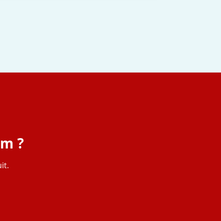
em ?
it.