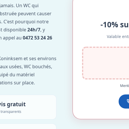
jamais. Un WC qui
obstruée peuvent causer
. C'est pourquoi notre
-10% su
t disponible
24h/7
, y
Valable ent
Un appel au
0472 53 24 26
Koninksem et ses environs
'eaux usées, WC bouchés,
uipé du matériel
ations sur place.
Menti
is gratuit
s transparents