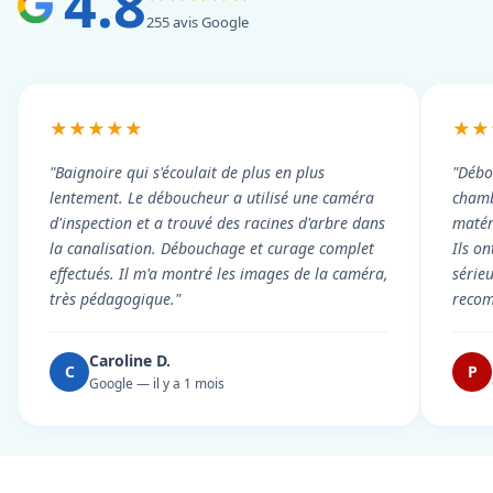
4.8
255 avis Google
★★★★★
★★
"Baignoire qui s'écoulait de plus en plus
"Débo
lentement. Le déboucheur a utilisé une caméra
chambr
d'inspection et a trouvé des racines d'arbre dans
matér
la canalisation. Débouchage et curage complet
Ils on
effectués. Il m'a montré les images de la caméra,
série
très pédagogique."
reco
Caroline D.
C
P
Google — il y a 1 mois