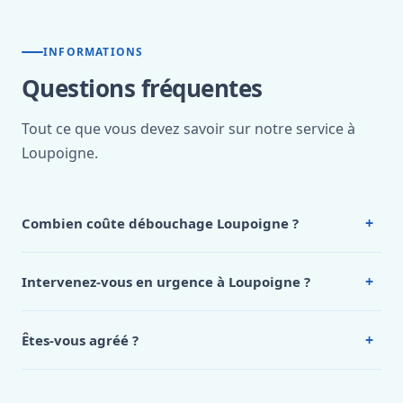
INFORMATIONS
Questions fréquentes
Tout ce que vous devez savoir sur notre service à
Loupoigne.
+
Combien coûte débouchage Loupoigne ?
Nos tarifs sont publics et figurent dans le
tableau des prix
de notre hub service. Pour un devis personnalisé à
+
Intervenez-vous en urgence à Loupoigne ?
Loupoigne, appelez le 0472 53 24 26.
Oui, 24h/7, y compris dimanches et jours fériés.
Intervention en moins de 45 minutes en zone urbaine.
+
Êtes-vous agréé ?
Oui. Sanichauffe est une entreprise enregistrée et assurée
en responsabilité civile professionnelle. Nos techniciens