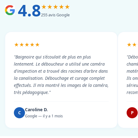
4.8
★★★★★
255 avis Google
★★★★★
★★
"Baignoire qui s'écoulait de plus en plus
"Débo
lentement. Le déboucheur a utilisé une caméra
chambr
d'inspection et a trouvé des racines d'arbre dans
matér
la canalisation. Débouchage et curage complet
Ils on
effectués. Il m'a montré les images de la caméra,
série
très pédagogique."
reco
Caroline D.
C
P
Google — il y a 1 mois