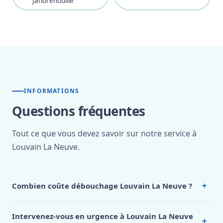
Jandrenouille
INFORMATIONS
Questions fréquentes
Tout ce que vous devez savoir sur notre service à
Louvain La Neuve.
+
Combien coûte débouchage Louvain La Neuve ?
Nos tarifs sont publics et figurent dans le
tableau des prix
de notre hub service. Pour un devis personnalisé à Louvain
Intervenez-vous en urgence à Louvain La Neuve
+
La Neuve, appelez le 0472 53 24 26.