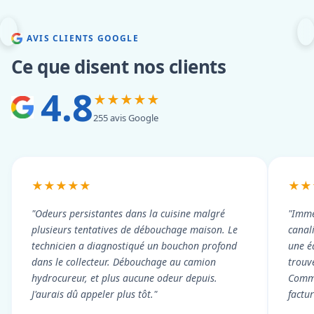
AVIS CLIENTS GOOGLE
Ce que disent nos clients
4.8
★★★★★
255 avis Google
★★★★★
★★
"Odeurs persistantes dans la cuisine malgré
"Imme
plusieurs tentatives de débouchage maison. Le
canal
technicien a diagnostiqué un bouchon profond
une é
dans le collecteur. Débouchage au camion
trouv
hydrocureur, et plus aucune odeur depuis.
Commu
J'aurais dû appeler plus tôt."
factu