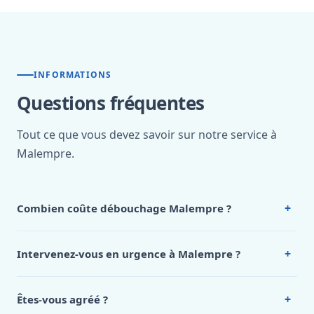
INFORMATIONS
Questions fréquentes
Tout ce que vous devez savoir sur notre service à
Malempre.
+
Combien coûte débouchage Malempre ?
Nos tarifs sont publics et figurent dans le
tableau des prix
de notre hub service. Pour un devis personnalisé à
+
Intervenez-vous en urgence à Malempre ?
Malempre, appelez le 0472 53 24 26.
Oui, 24h/7, y compris dimanches et jours fériés.
Intervention en moins de 45 minutes en zone urbaine.
+
Êtes-vous agréé ?