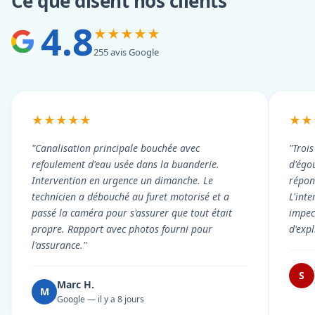
Ce que disent nos clients
4.8
★★★★★
255 avis Google
★★★★★
★★
"Canalisation principale bouchée avec
"Troi
refoulement d'eau usée dans la buanderie.
d'égou
Intervention en urgence un dimanche. Le
répond
technicien a débouché au furet motorisé et a
L'int
passé la caméra pour s'assurer que tout était
impec
propre. Rapport avec photos fourni pour
d'exp
l'assurance."
S
Marc H.
M
Google — il y a 8 jours