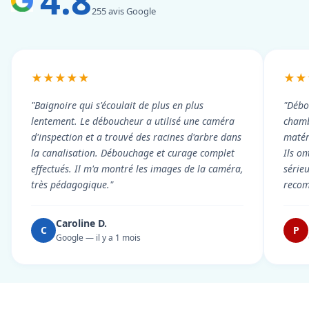
4.8
255 avis Google
★★★★★
★★
"Baignoire qui s'écoulait de plus en plus
"Débo
lentement. Le déboucheur a utilisé une caméra
chambr
d'inspection et a trouvé des racines d'arbre dans
matér
la canalisation. Débouchage et curage complet
Ils on
effectués. Il m'a montré les images de la caméra,
série
très pédagogique."
reco
Caroline D.
C
P
Google — il y a 1 mois