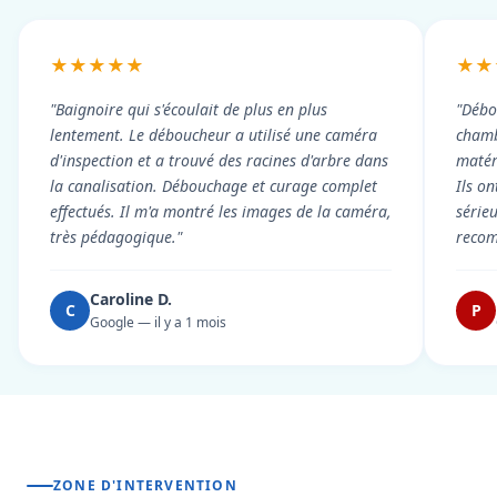
★★★★★
★★
"Baignoire qui s'écoulait de plus en plus
"Débo
lentement. Le déboucheur a utilisé une caméra
chambr
d'inspection et a trouvé des racines d'arbre dans
matér
la canalisation. Débouchage et curage complet
Ils on
effectués. Il m'a montré les images de la caméra,
série
très pédagogique."
reco
Caroline D.
C
P
Google — il y a 1 mois
ZONE D'INTERVENTION