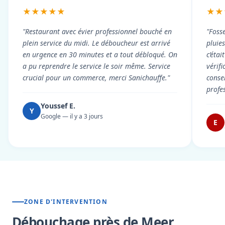
★★★★★
★★
"Restaurant avec évier professionnel bouché en
"Foss
plein service du midi. Le déboucheur est arrivé
pluie
en urgence en 30 minutes et a tout débloqué. On
c’éta
a pu reprendre le service le soir même. Service
vérif
crucial pour un commerce, merci Sanichauffe."
conse
profe
Youssef E.
Y
Google — il y a 3 jours
E
ZONE D'INTERVENTION
Débouchage près de Meer