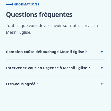
INFORMATIONS
Questions fréquentes
Tout ce que vous devez savoir sur notre service à
Mesnil Eglise.
+
Combien coûte débouchage Mesnil Eglise ?
Nos tarifs sont publics et figurent dans le
tableau des prix
de notre hub service. Pour un devis personnalisé à Mesnil
+
Intervenez-vous en urgence à Mesnil Eglise ?
Eglise, appelez le 0472 53 24 26.
Oui, 24h/7, y compris dimanches et jours fériés.
Intervention en moins de 45 minutes en zone urbaine.
+
Êtes-vous agréé ?
Oui. Sanichauffe est une entreprise enregistrée et assurée
en responsabilité civile professionnelle. Nos techniciens
sont formés aux normes belges (NBN, CERGA, STS 62).