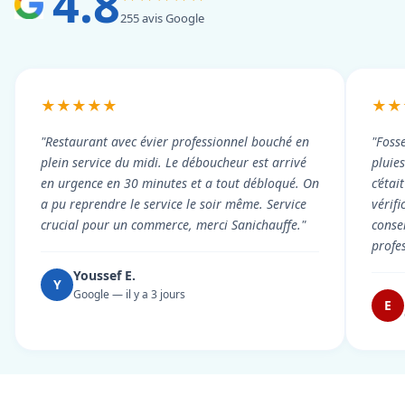
4.8
255 avis Google
★★★★★
★★
"Restaurant avec évier professionnel bouché en
"Foss
plein service du midi. Le déboucheur est arrivé
pluie
en urgence en 30 minutes et a tout débloqué. On
c’éta
a pu reprendre le service le soir même. Service
vérif
crucial pour un commerce, merci Sanichauffe."
conse
profe
Youssef E.
Y
Google — il y a 3 jours
E