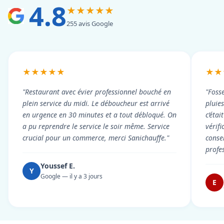
4.8
★★★★★
255 avis Google
★★★★★
★★
"Restaurant avec évier professionnel bouché en
"Foss
plein service du midi. Le déboucheur est arrivé
pluie
en urgence en 30 minutes et a tout débloqué. On
c’éta
a pu reprendre le service le soir même. Service
vérif
crucial pour un commerce, merci Sanichauffe."
conse
profe
Youssef E.
Y
Google — il y a 3 jours
E