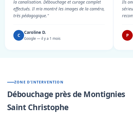
la canalisation. Débouchage et curage complet
Ils on
effectués. Il m'a montré les images de la caméra,
série
très pédagogique."
reco
Caroline D.
C
P
Google — il y a 1 mois
ZONE D'INTERVENTION
Débouchage près de Montignies
Saint Christophe