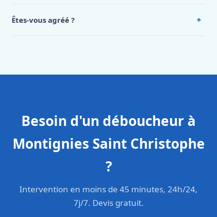
Oui, 24h/7, y compris dimanches et jours fériés.
Intervention en moins de 45 minutes en zone urbaine.
+
Êtes-vous agréé ?
Oui. Sanichauffe est une entreprise enregistrée et assurée
en responsabilité civile professionnelle. Nos techniciens
sont formés aux normes belges (NBN, CERGA, STS 62).
Besoin d'un déboucheur à
Montignies Saint Christophe
?
Intervention en moins de 45 minutes, 24h/24,
7j/7. Devis gratuit.