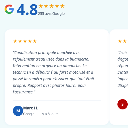
4.8
★★★★★
255 avis Google
★★★★★
★★
"Canalisation principale bouchée avec
"Troi
refoulement d'eau usée dans la buanderie.
d'égou
Intervention en urgence un dimanche. Le
répond
technicien a débouché au furet motorisé et a
L'int
passé la caméra pour s'assurer que tout était
impec
propre. Rapport avec photos fourni pour
d'exp
l'assurance."
S
Marc H.
M
Google — il y a 8 jours