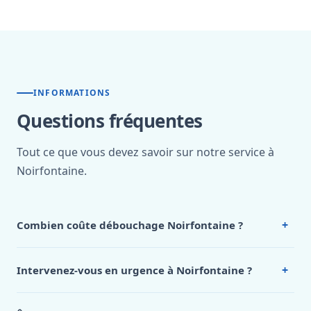
INFORMATIONS
Questions fréquentes
Tout ce que vous devez savoir sur notre service à
Noirfontaine.
+
Combien coûte débouchage Noirfontaine ?
Nos tarifs sont publics et figurent dans le
tableau des prix
de notre hub service. Pour un devis personnalisé à
+
Intervenez-vous en urgence à Noirfontaine ?
Noirfontaine, appelez le 0472 53 24 26.
Oui, 24h/7, y compris dimanches et jours fériés.
Intervention en moins de 45 minutes en zone urbaine.