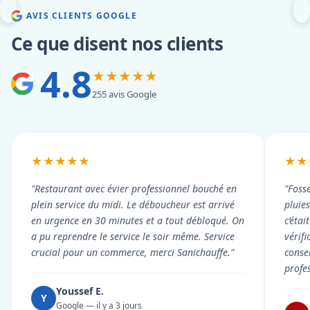
AVIS CLIENTS GOOGLE
Ce que disent nos clients
4.8
★★★★★
255 avis Google
★★★★★
★★
"Restaurant avec évier professionnel bouché en
"Foss
plein service du midi. Le déboucheur est arrivé
pluie
en urgence en 30 minutes et a tout débloqué. On
c’éta
a pu reprendre le service le soir même. Service
vérif
crucial pour un commerce, merci Sanichauffe."
conse
profe
Youssef E.
Y
Google — il y a 3 jours