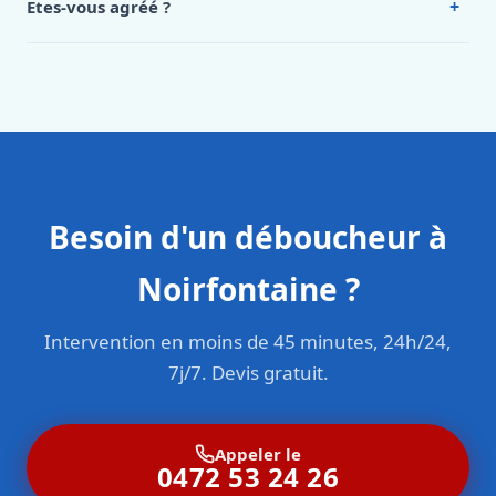
+
Êtes-vous agréé ?
Oui. Sanichauffe est une entreprise enregistrée et assurée
en responsabilité civile professionnelle. Nos techniciens
sont formés aux normes belges (NBN, CERGA, STS 62).
Besoin d'un déboucheur à
Noirfontaine ?
Intervention en moins de 45 minutes, 24h/24,
7j/7. Devis gratuit.
Appeler le
0472 53 24 26