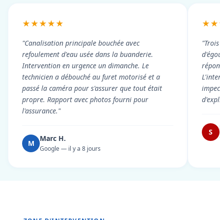
★★★★★
★★
"Canalisation principale bouchée avec
"Troi
refoulement d'eau usée dans la buanderie.
d'égou
Intervention en urgence un dimanche. Le
répond
technicien a débouché au furet motorisé et a
L'int
passé la caméra pour s'assurer que tout était
impec
propre. Rapport avec photos fourni pour
d'exp
l'assurance."
S
Marc H.
M
Google — il y a 8 jours