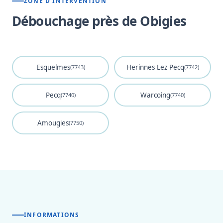
ZONE D'INTERVENTION
Débouchage près de Obigies
Esquelmes
Herinnes Lez Pecq
(7743)
(7742)
Pecq
Warcoing
(7740)
(7740)
Amougies
(7750)
INFORMATIONS