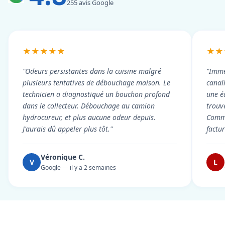
255 avis Google
★★★★★
★★
"Odeurs persistantes dans la cuisine malgré
"Imme
plusieurs tentatives de débouchage maison. Le
canal
technicien a diagnostiqué un bouchon profond
une é
dans le collecteur. Débouchage au camion
trouv
hydrocureur, et plus aucune odeur depuis.
Commu
J'aurais dû appeler plus tôt."
factu
Véronique C.
V
L
Google — il y a 2 semaines