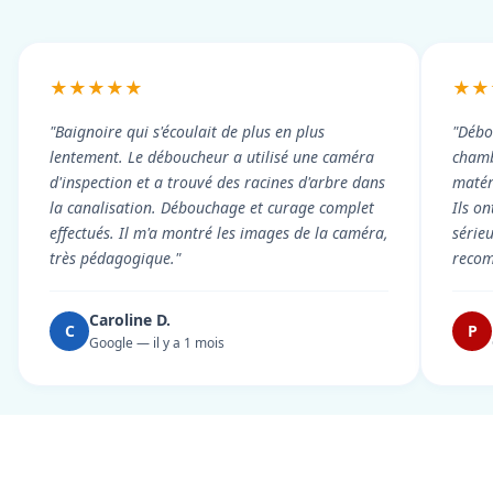
★★★★★
★★
"Baignoire qui s'écoulait de plus en plus
"Débo
lentement. Le déboucheur a utilisé une caméra
chambr
d'inspection et a trouvé des racines d'arbre dans
matér
la canalisation. Débouchage et curage complet
Ils on
effectués. Il m'a montré les images de la caméra,
série
très pédagogique."
reco
Caroline D.
C
P
Google — il y a 1 mois