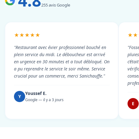
4.8
255 avis Google
★★★★★
★★
"Restaurant avec évier professionnel bouché en
"Foss
plein service du midi. Le déboucheur est arrivé
pluie
en urgence en 30 minutes et a tout débloqué. On
c’éta
a pu reprendre le service le soir même. Service
vérif
crucial pour un commerce, merci Sanichauffe."
conse
profe
Youssef E.
Y
Google — il y a 3 jours
E