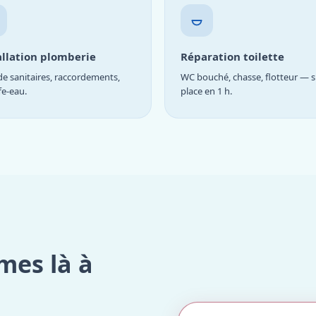
allation plomberie
Réparation toilette
e sanitaires, raccordements,
WC bouché, chasse, flotteur — s
fe-eau.
place en 1 h.
mes là à