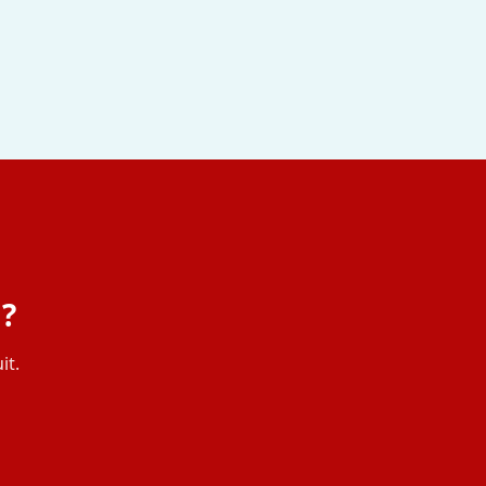
 ?
it.