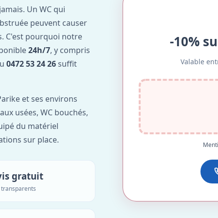
jamais. Un WC qui
obstruée peuvent causer
. C'est pourquoi notre
-10% su
sponible
24h/7
, y compris
Valable ent
au
0472 53 24 26
suffit
arike et ses environs
'eaux usées, WC bouchés,
uipé du matériel
ations sur place.
Menti
is gratuit
s transparents