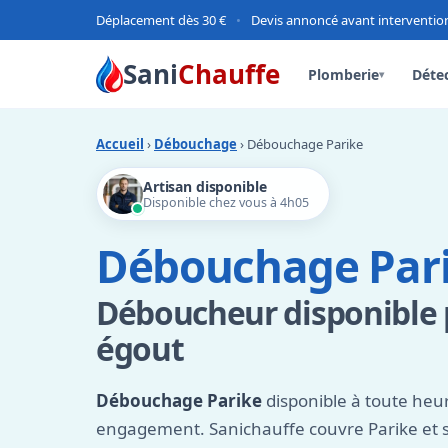
Déplacement dès 30 €
•
Devis annoncé avant interventio
Sani
Chauffe
Plomberie
Détec
▾
Accueil
›
Débouchage
› Débouchage Parike
Artisan disponible
Disponible chez vous à 4h05
Débouchage Par
Déboucheur disponible
égout
Débouchage Parike
disponible à toute heur
engagement. Sanichauffe couvre Parike et s