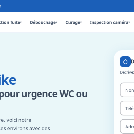
n
tion fuite
Débouchage
Curage
Inspection caméra
▾
▾
▾
▾
D
Décrive
ike
 pour urgence WC ou
e, voici notre
es environs avec des