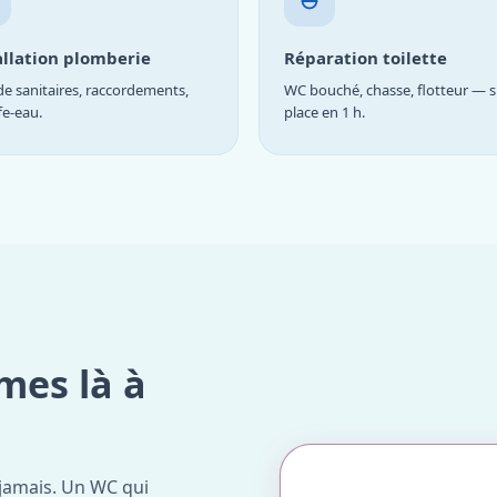
allation plomberie
Réparation toilette
e sanitaires, raccordements,
WC bouché, chasse, flotteur — s
fe-eau.
place en 1 h.
mes là à
jamais. Un WC qui