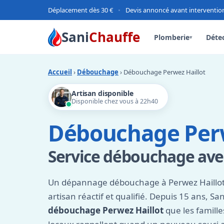
Déplacement dès 30 €
•
Devis annoncé avant interventio
Sani
Chauffe
Plomberie
Détec
▾
Accueil
›
Débouchage
› Débouchage Perwez Haillot
Artisan disponible
Disponible chez vous à 22h40
Débouchage Perw
Service débouchage avec
Un dépannage débouchage à Perwez Haill
artisan réactif et qualifié. Depuis 15 ans, Sa
débouchage Perwez Haillot
que les famill