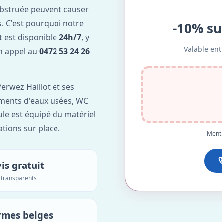
obstruée peuvent causer
. C'est pourquoi notre
-10% su
t est disponible
24h/7
, y
Valable ent
Un appel au
0472 53 24 26
erwez Haillot et ses
lements d'eaux usées, WC
ule est équipé du matériel
ations sur place.
Menti
is gratuit
s transparents
rmes belges