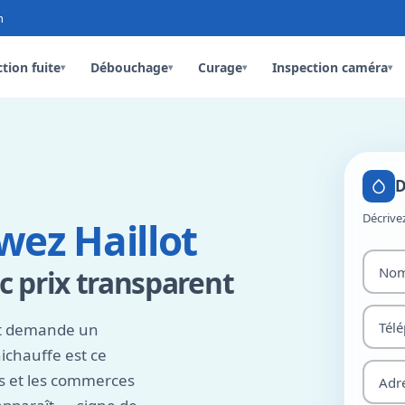
n
tion fuite
Débouchage
Curage
Inspection caméra
▾
▾
▾
▾
D
Décrive
ez Haillot
 prix transparent
ot demande un
nichauffe est ce
es et les commerces