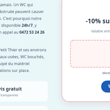
jamais. Un WC qui
obstruée peuvent causer
. C'est pourquoi notre
-10% su
t disponible
24h/7
, y
Valable ent
Un appel au
0472 53 24 26
etit Thier et ses environs
'eaux usées, WC bouchés,
uipé du matériel
ations sur place.
Menti
is gratuit
s transparents