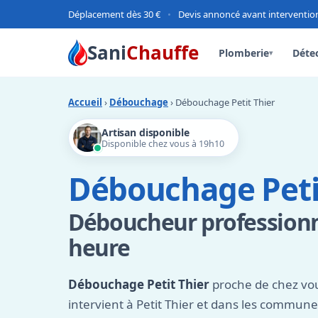
Déplacement dès 30 €
•
Devis annoncé avant interventio
Sani
Chauffe
Plomberie
Détec
▾
Accueil
›
Débouchage
› Débouchage Petit Thier
Artisan disponible
Disponible chez vous à 19h10
Débouchage Peti
Déboucheur professionn
heure
Débouchage Petit Thier
proche de chez vou
intervient à Petit Thier et dans les commun