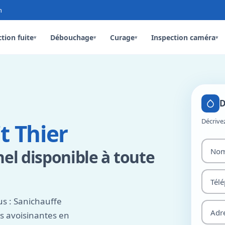
n
tion fuite
Débouchage
Curage
Inspection caméra
▾
▾
▾
▾
D
Décrive
t Thier
el disponible à toute
s : Sanichauffe
es avoisinantes en