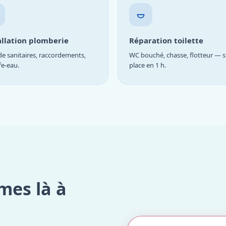
allation plomberie
Réparation toilette
e sanitaires, raccordements,
WC bouché, chasse, flotteur — s
fe-eau.
place en 1 h.
mes là à