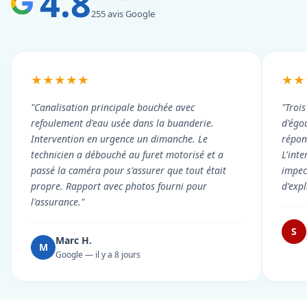
4.8
255 avis Google
★★★★★
★★
"Canalisation principale bouchée avec
"Troi
refoulement d'eau usée dans la buanderie.
d'égou
Intervention en urgence un dimanche. Le
répond
technicien a débouché au furet motorisé et a
L'int
passé la caméra pour s'assurer que tout était
impec
propre. Rapport avec photos fourni pour
d'exp
l'assurance."
S
Marc H.
M
Google — il y a 8 jours