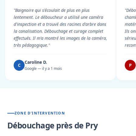
"Baignoire qui s'écoulait de plus en plus
"Débo
lentement. Le déboucheur a utilisé une caméra
chambr
d'inspection et a trouvé des racines d'arbre dans
matér
la canalisation. Débouchage et curage complet
Ils on
effectués. Il m'a montré les images de la caméra,
série
très pédagogique."
reco
Caroline D.
C
P
Google — il y a 1 mois
ZONE D'INTERVENTION
Débouchage près de Pry