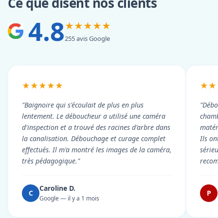
Ce que disent nos clients
4.8
★★★★★
255 avis Google
★★★★★
★★
"Baignoire qui s'écoulait de plus en plus
"Débo
lentement. Le déboucheur a utilisé une caméra
chambr
d'inspection et a trouvé des racines d'arbre dans
matér
la canalisation. Débouchage et curage complet
Ils on
effectués. Il m'a montré les images de la caméra,
série
très pédagogique."
reco
Caroline D.
C
P
Google — il y a 1 mois