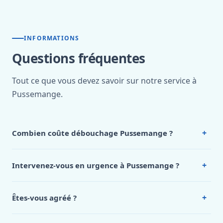
INFORMATIONS
Questions fréquentes
Tout ce que vous devez savoir sur notre service à
Pussemange.
+
Combien coûte débouchage Pussemange ?
Nos tarifs sont publics et figurent dans le
tableau des prix
de notre hub service. Pour un devis personnalisé à
+
Intervenez-vous en urgence à Pussemange ?
Pussemange, appelez le 0472 53 24 26.
Oui, 24h/7, y compris dimanches et jours fériés.
Intervention en moins de 45 minutes en zone urbaine.
+
Êtes-vous agréé ?
Oui. Sanichauffe est une entreprise enregistrée et assurée
en responsabilité civile professionnelle. Nos techniciens