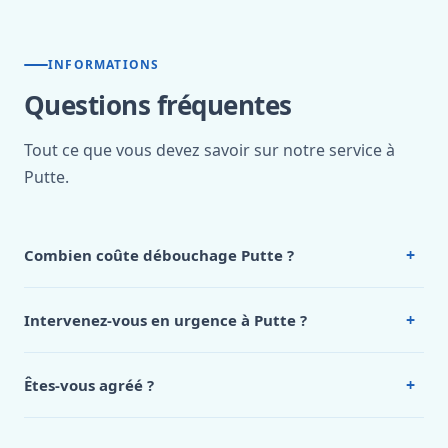
INFORMATIONS
Questions fréquentes
Tout ce que vous devez savoir sur notre service à
Putte.
+
Combien coûte débouchage Putte ?
Nos tarifs sont publics et figurent dans le
tableau des prix
de notre hub service. Pour un devis personnalisé à Putte,
+
Intervenez-vous en urgence à Putte ?
appelez le 0472 53 24 26.
Oui, 24h/7, y compris dimanches et jours fériés.
Intervention en moins de 45 minutes en zone urbaine.
+
Êtes-vous agréé ?
Oui. Sanichauffe est une entreprise enregistrée et assurée
en responsabilité civile professionnelle. Nos techniciens