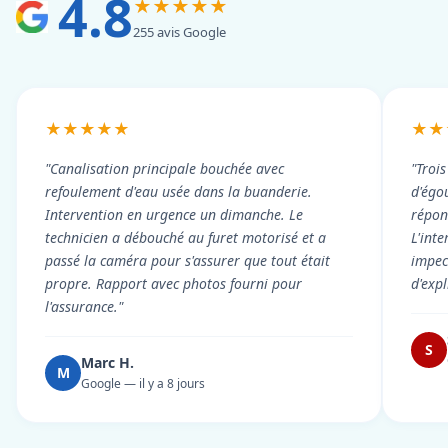
4.8
★★★★★
255 avis Google
★★★★★
★★
"Canalisation principale bouchée avec
"Troi
refoulement d'eau usée dans la buanderie.
d'égou
Intervention en urgence un dimanche. Le
répond
technicien a débouché au furet motorisé et a
L'int
passé la caméra pour s'assurer que tout était
impec
propre. Rapport avec photos fourni pour
d'exp
l'assurance."
S
Marc H.
M
Google — il y a 8 jours