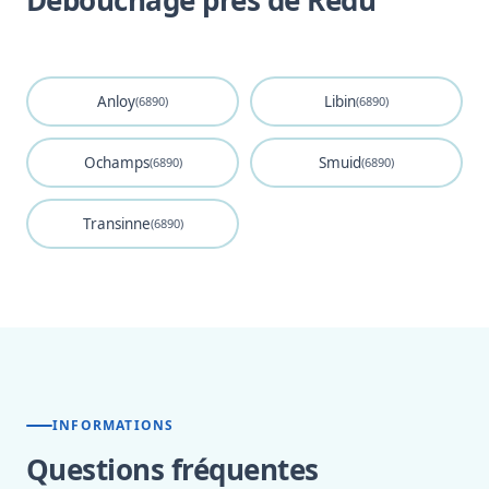
Débouchage près de Redu
Anloy
Libin
(6890)
(6890)
Ochamps
Smuid
(6890)
(6890)
Transinne
(6890)
INFORMATIONS
Questions fréquentes