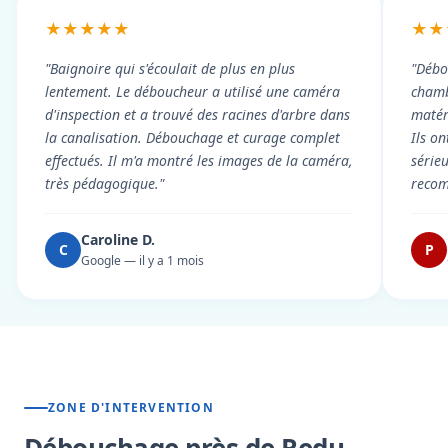
★★★★★
★★
"Baignoire qui s'écoulait de plus en plus
"Débo
lentement. Le déboucheur a utilisé une caméra
chambr
d'inspection et a trouvé des racines d'arbre dans
matér
la canalisation. Débouchage et curage complet
Ils on
effectués. Il m'a montré les images de la caméra,
série
très pédagogique."
reco
Caroline D.
C
P
Google — il y a 1 mois
ZONE D'INTERVENTION