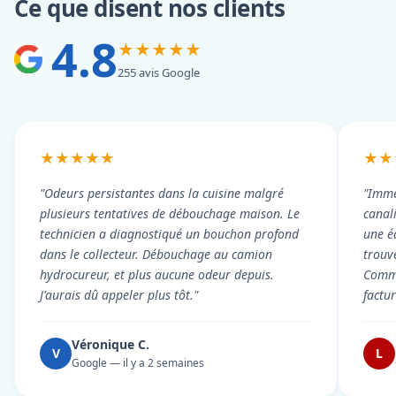
Ce que disent nos clients
4.8
★★★★★
255 avis Google
★★★★★
★★
"Odeurs persistantes dans la cuisine malgré
"Imme
plusieurs tentatives de débouchage maison. Le
canal
technicien a diagnostiqué un bouchon profond
une é
dans le collecteur. Débouchage au camion
trouv
hydrocureur, et plus aucune odeur depuis.
Commu
J'aurais dû appeler plus tôt."
factu
Véronique C.
V
L
Google — il y a 2 semaines