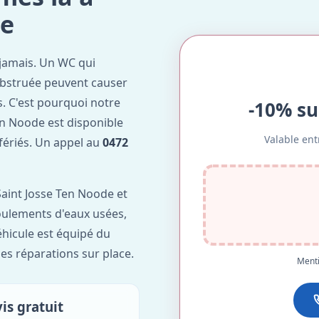
de
jamais. Un WC qui
obstruée peuvent causer
. C'est pourquoi notre
-10% su
en Noode est disponible
Valable ent
 fériés. Un appel au
0472
aint Josse Ten Noode et
foulements d'eaux usées,
hicule est équipé du
des réparations sur place.
Menti
is gratuit