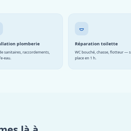
allation plomberie
Réparation toilette
e sanitaires, raccordements,
WC bouché, chasse, flotteur — s
fe-eau.
place en 1 h.
mes là à