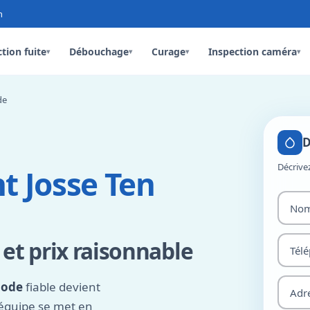
n
tion fuite
Débouchage
Curage
Inspection caméra
▾
▾
▾
▾
de
D
Décrive
t Josse Ten
t prix raisonnable
oode
fiable devient
 équipe se met en