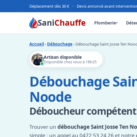
Déplacement dès 30 €
•
Devis annoncé avant interventio
Sani
Chauffe
Plomberie
Détec
▾
Accueil
›
Débouchage
› Débouchage Saint Josse Ten Noo
Artisan disponible
Disponible chez vous à 18h25
Débouchage Sain
Noode
Déboucheur compétent e
Trouver un
débouchage Saint Josse Ten N
simple : un appel au 0472 53 24 26 et notre