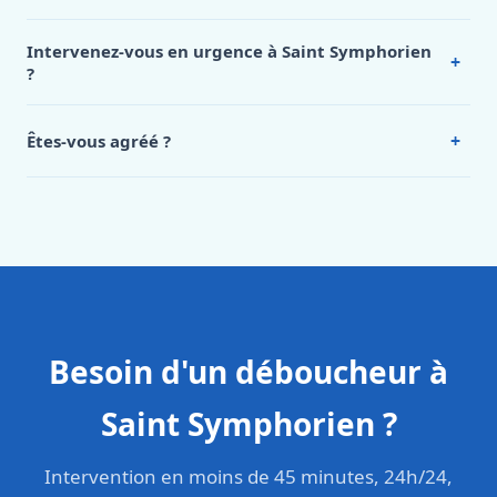
Nos tarifs sont publics et figurent dans le
tableau des prix
de notre hub service. Pour un devis personnalisé à Saint
Intervenez-vous en urgence à Saint Symphorien
+
Symphorien, appelez le 0472 53 24 26.
?
Oui, 24h/7, y compris dimanches et jours fériés.
Intervention en moins de 45 minutes en zone urbaine.
+
Êtes-vous agréé ?
Oui. Sanichauffe est une entreprise enregistrée et assurée
en responsabilité civile professionnelle. Nos techniciens
sont formés aux normes belges (NBN, CERGA, STS 62).
Besoin d'un déboucheur à
Saint Symphorien ?
Intervention en moins de 45 minutes, 24h/24,