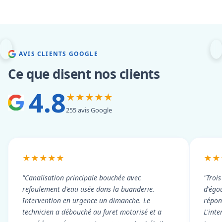
AVIS CLIENTS GOOGLE
Ce que disent nos clients
4.8
★★★★★
255 avis Google
★★★★★
★★
"Canalisation principale bouchée avec
"Troi
refoulement d'eau usée dans la buanderie.
d'égou
Intervention en urgence un dimanche. Le
répond
technicien a débouché au furet motorisé et a
L'int