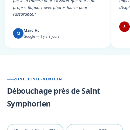
passé la caméra pour s'assurer que tout était
impec
propre. Rapport avec photos fourni pour
d'exp
l'assurance."
S
Marc H.
M
Google — il y a 8 jours
ZONE D'INTERVENTION
Débouchage près de Saint
Symphorien