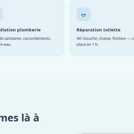
allation plomberie
Réparation toilette
e sanitaires, raccordements,
WC bouché, chasse, flotteur — s
fe-eau.
place en 1 h.
mes là à