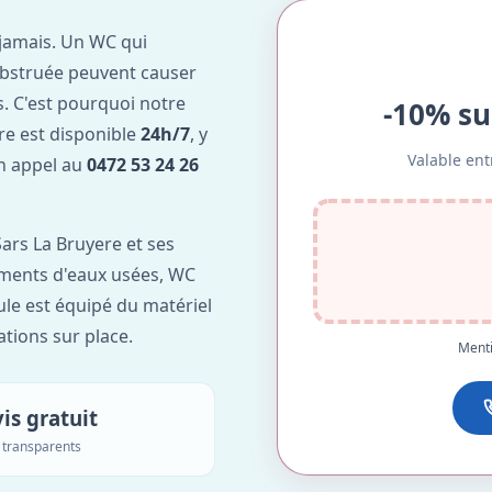
jamais. Un WC qui
obstruée peuvent causer
. C'est pourquoi notre
-10% su
re est disponible
24h/7
, y
Valable ent
Un appel au
0472 53 24 26
ars La Bruyere et ses
lements d'eaux usées, WC
ule est équipé du matériel
ations sur place.
Menti
is gratuit
s transparents