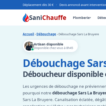
Déplacement dès 30 €
•
Devis annoncé avant interventio
Sani
Chauffe
Plomberie
Détec
▾
Accueil
›
Débouchage
› Débouchage Sars La Bruyere
Artisan disponible
Disponible chez vous à 8h45
Débouchage Sars
Déboucheur disponible e
Les urgences de débouchage ne préviennent
pourquoi notre
débouchage Sars La Bruye
Sars La Bruyere. Canalisation éclatée, dégât