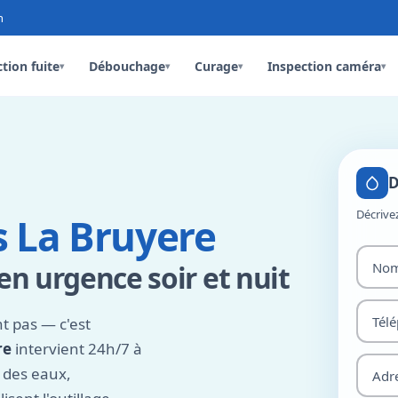
n
tion fuite
Débouchage
Curage
Inspection caméra
▾
▾
▾
▾
D
Décrive
 La Bruyere
n urgence soir et nuit
 pas — c'est
re
intervient 24h/7 à
 des eaux,