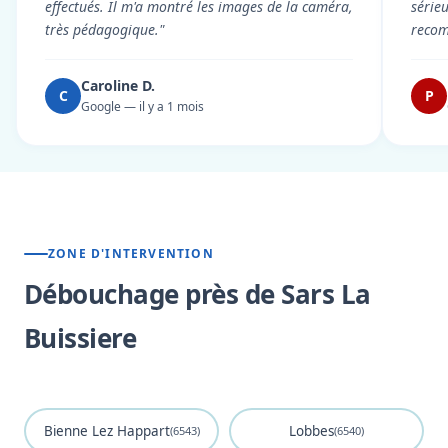
effectués. Il m'a montré les images de la caméra,
série
très pédagogique."
reco
Caroline D.
C
P
Google — il y a 1 mois
ZONE D'INTERVENTION
Débouchage près de Sars La
Buissiere
Bienne Lez Happart
Lobbes
(6543)
(6540)