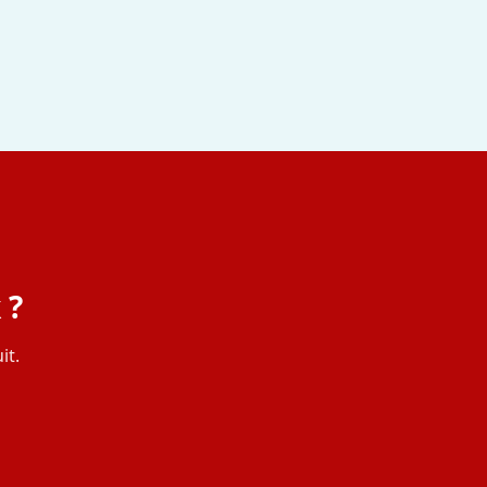
 ?
it.