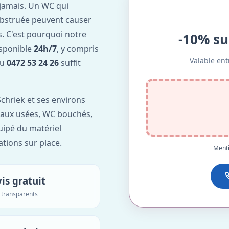
jamais. Un WC qui
obstruée peuvent causer
. C'est pourquoi notre
-10% su
isponible
24h/7
, y compris
Valable ent
au
0472 53 24 26
suffit
chriek et ses environs
'eaux usées, WC bouchés,
uipé du matériel
ations sur place.
Menti
is gratuit
s transparents