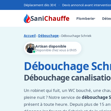
Déplacement dès 30 €
•
Devis annoncé avant interventio
Sani
Chauffe
Plomberie
Détec
▾
Accueil
›
Débouchage
› Débouchage Schriek
Artisan disponible
Disponible chez vous à 0h05
Débouchage Sch
Débouchage canalisatio
Un robinet qui fuit, un WC bouché, une chau
pleine nuit ? Notre service de
débouchage S
présent à toute heure. Depuis plus de 15 an