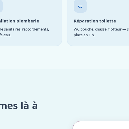
allation plomberie
Réparation toilette
e sanitaires, raccordements,
WC bouché, chasse, flotteur — s
fe-eau.
place en 1 h.
mes là à