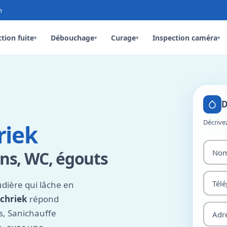
n
tion fuite
Débouchage
Curage
Inspection caméra
▾
▾
▾
▾
D
Décrive
riek
ns, WC, égouts
dière qui lâche en
chriek
répond
s, Sanichauffe