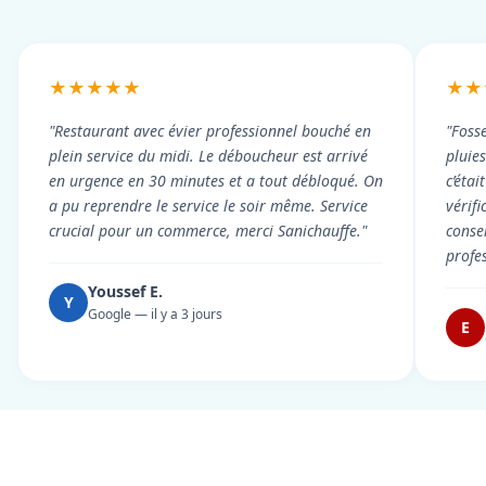
★★★★★
★★
"Restaurant avec évier professionnel bouché en
"Foss
plein service du midi. Le déboucheur est arrivé
pluie
en urgence en 30 minutes et a tout débloqué. On
c’éta
a pu reprendre le service le soir même. Service
vérif
crucial pour un commerce, merci Sanichauffe."
conse
profe
Youssef E.
Y
Google — il y a 3 jours
E