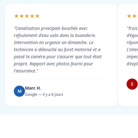
★★★★★
★★
"Canalisation principale bouchée avec
"Troi
refoulement d'eau usée dans la buanderie.
d'égou
Intervention en urgence un dimanche. Le
répond
technicien a débouché au furet motorisé et a
L'int
passé la caméra pour s'assurer que tout était
impec
propre. Rapport avec photos fourni pour
d'exp
l'assurance."
S
Marc H.
M
Google — il y a 8 jours