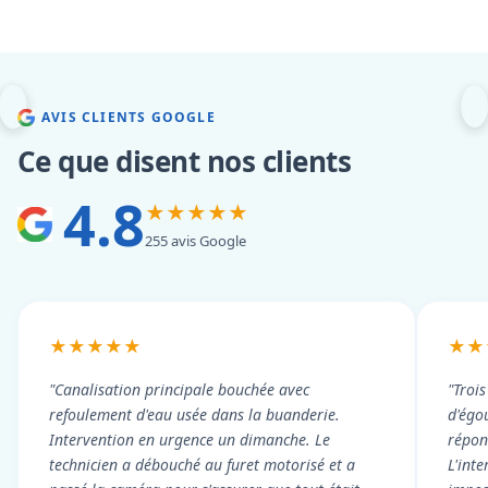
AVIS CLIENTS GOOGLE
Ce que disent nos clients
4.8
★★★★★
255 avis Google
★★★★★
★★
"Canalisation principale bouchée avec
"Troi
refoulement d'eau usée dans la buanderie.
d'égou
Intervention en urgence un dimanche. Le
répond
technicien a débouché au furet motorisé et a
L'int