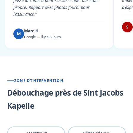
passé la caméra pour s'assurer que tout était
impec
propre. Rapport avec photos fourni pour
d'exp
l'assurance."
S
Marc H.
M
Google — il y a 8 jours
ZONE D'INTERVENTION
Débouchage près de Sint Jacobs
Kapelle