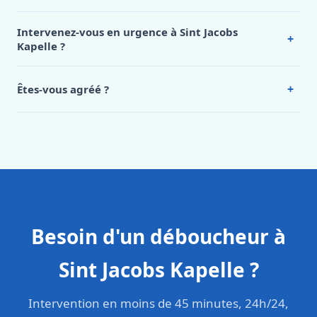
Nos tarifs sont publics et figurent dans le
tableau des prix
de notre hub service. Pour un devis personnalisé à Sint
Intervenez-vous en urgence à Sint Jacobs
+
Jacobs Kapelle, appelez le 0472 53 24 26.
Kapelle ?
Oui, 24h/7, y compris dimanches et jours fériés.
Intervention en moins de 45 minutes en zone urbaine.
+
Êtes-vous agréé ?
Oui. Sanichauffe est une entreprise enregistrée et assurée
en responsabilité civile professionnelle. Nos techniciens
sont formés aux normes belges (NBN, CERGA, STS 62).
Besoin d'un déboucheur à
Sint Jacobs Kapelle ?
Intervention en moins de 45 minutes, 24h/24,