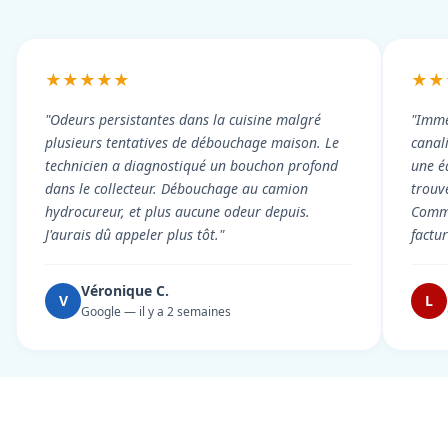
★★★★★
★★
"Odeurs persistantes dans la cuisine malgré
"Imme
plusieurs tentatives de débouchage maison. Le
canal
technicien a diagnostiqué un bouchon profond
une é
dans le collecteur. Débouchage au camion
trouv
hydrocureur, et plus aucune odeur depuis.
Commu
J'aurais dû appeler plus tôt."
factu
Véronique C.
V
L
Google — il y a 2 semaines