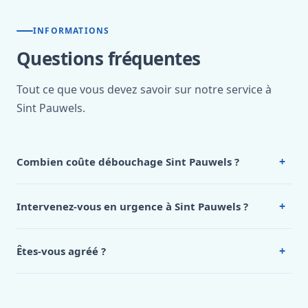
INFORMATIONS
Questions fréquentes
Tout ce que vous devez savoir sur notre service à
Sint Pauwels.
+
Combien coûte débouchage Sint Pauwels ?
Nos tarifs sont publics et figurent dans le
tableau des prix
de notre hub service. Pour un devis personnalisé à Sint
+
Intervenez-vous en urgence à Sint Pauwels ?
Pauwels, appelez le 0472 53 24 26.
Oui, 24h/7, y compris dimanches et jours fériés.
Intervention en moins de 45 minutes en zone urbaine.
+
Êtes-vous agréé ?
Oui. Sanichauffe est une entreprise enregistrée et assurée
en responsabilité civile professionnelle. Nos techniciens
sont formés aux normes belges (NBN, CERGA, STS 62).