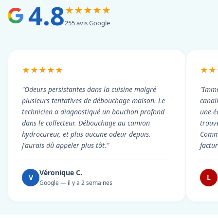
4.8
★★★★★
255 avis Google
★★★★★
★★
"Odeurs persistantes dans la cuisine malgré
"Imme
plusieurs tentatives de débouchage maison. Le
canal
technicien a diagnostiqué un bouchon profond
une é
dans le collecteur. Débouchage au camion
trouv
hydrocureur, et plus aucune odeur depuis.
Commu
J'aurais dû appeler plus tôt."
factu
Véronique C.
V
L
Google — il y a 2 semaines