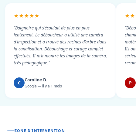
★★★★★
★★
"Baignoire qui s'écoulait de plus en plus
"Débo
lentement. Le déboucheur a utilisé une caméra
chambr
d'inspection et a trouvé des racines d'arbre dans
matér
la canalisation. Débouchage et curage complet
Ils on
effectués. Il m'a montré les images de la caméra,
série
très pédagogique."
reco
Caroline D.
C
P
Google — il y a 1 mois
ZONE D'INTERVENTION