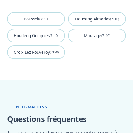
Boussoit
Houdeng Aimeries
(7110)
(7110)
Houdeng Goegnies
Maurage
(7110)
(7110)
Croix Lez Rouveroy
(7120)
INFORMATIONS
Questions fréquentes
Tout ce que vous devez savoir sur notre service à