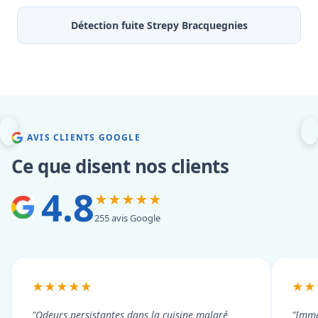
Détection fuite Strepy Bracquegnies
AVIS CLIENTS GOOGLE
Ce que disent nos clients
4.8
★★★★★
255 avis Google
★★★★★
★★
"Odeurs persistantes dans la cuisine malgré
"Imme