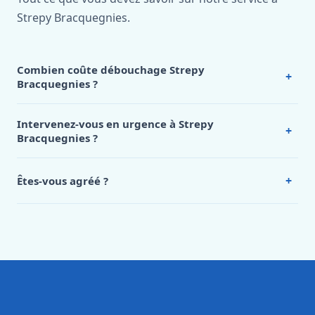
Strepy Bracquegnies.
Combien coûte débouchage Strepy
+
Bracquegnies ?
Nos tarifs sont publics et figurent dans le
tableau des prix
de notre hub service. Pour un devis personnalisé à Strepy
Intervenez-vous en urgence à Strepy
+
Bracquegnies, appelez le 0472 53 24 26.
Bracquegnies ?
Oui, 24h/7, y compris dimanches et jours fériés.
Intervention en moins de 45 minutes en zone urbaine.
+
Êtes-vous agréé ?
Oui. Sanichauffe est une entreprise enregistrée et assurée
en responsabilité civile professionnelle. Nos techniciens
sont formés aux normes belges (NBN, CERGA, STS 62).