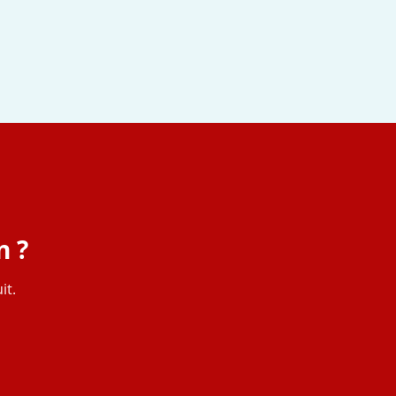
n ?
it.