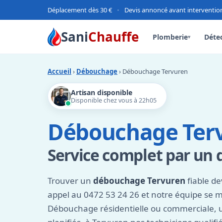
Déplacement dès 30 €
•
Devis annoncé avant interventio
Sani
Chauffe
Plomberie
Détec
▾
Accueil
›
Débouchage
› Débouchage Tervuren
Artisan disponible
Disponible chez vous à 22h05
Débouchage Ter
Service complet par un
Trouver un
débouchage Tervuren
fiable de
appel au 0472 53 24 26 et notre équipe se m
Débouchage résidentielle ou commerciale, 