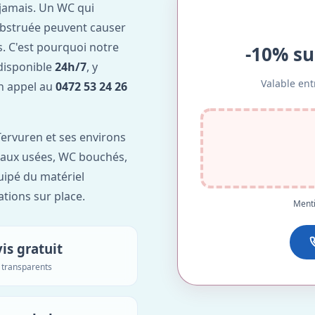
jamais. Un WC qui
obstruée peuvent causer
. C'est pourquoi notre
-10% su
disponible
24h/7
, y
Valable ent
Un appel au
0472 53 24 26
ervuren et ses environs
'eaux usées, WC bouchés,
uipé du matériel
ations sur place.
Menti
is gratuit
s transparents