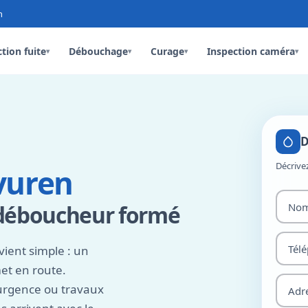
n
tion fuite
Débouchage
Curage
Inspection caméra
▾
▾
▾
▾
D
Décrive
vuren
 déboucheur formé
vient simple : un
et en route.
urgence ou travaux