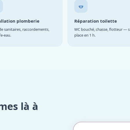
allation plomberie
Réparation toilette
e sanitaires, raccordements,
WC bouché, chasse, flotteur — s
fe-eau.
place en 1 h.
mes là à