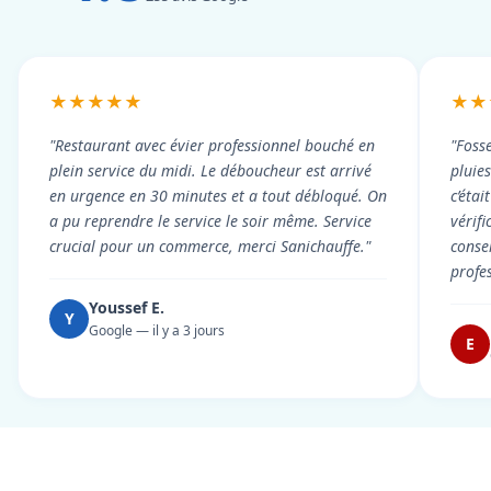
★★★★★
★★
"Restaurant avec évier professionnel bouché en
"Foss
plein service du midi. Le déboucheur est arrivé
pluie
en urgence en 30 minutes et a tout débloqué. On
c’éta
a pu reprendre le service le soir même. Service
vérif
crucial pour un commerce, merci Sanichauffe."
conse
profe
Youssef E.
Y
Google — il y a 3 jours
E