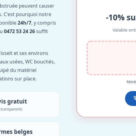
obstruée peuvent causer
. C'est pourquoi notre
-10% su
sponible
24h/7
, y compris
Valable ent
au
0472 53 24 26
suffit
isselt et ses environs
'eaux usées, WC bouchés,
uipé du matériel
ations sur place.
Menti
is gratuit
s transparents
rmes belges