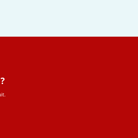
 ?
it.