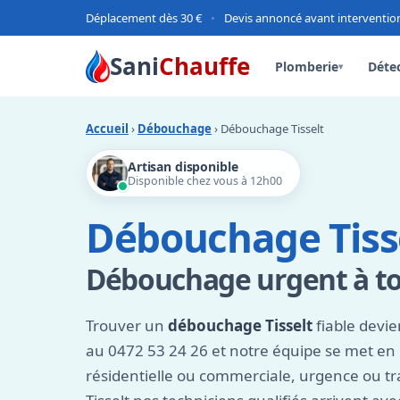
Déplacement dès 30 €
•
Devis annoncé avant interventio
Sani
Chauffe
Plomberie
Détec
▾
Accueil
›
Débouchage
› Débouchage Tisselt
Artisan disponible
Disponible chez vous à 12h00
Débouchage Tiss
Débouchage urgent à t
Trouver un
débouchage Tisselt
fiable devie
au 0472 53 24 26 et notre équipe se met e
résidentielle ou commerciale, urgence ou tra