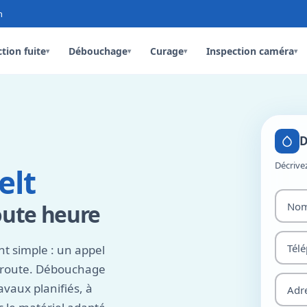
n
tion fuite
Débouchage
Curage
Inspection caméra
▾
▾
▾
▾
D
Décrive
elt
oute heure
nt simple : un appel
n route. Débouchage
vaux planifiés, à