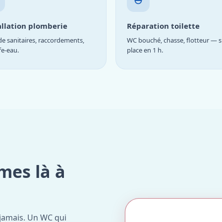
allation plomberie
Réparation toilette
e sanitaires, raccordements,
WC bouché, chasse, flotteur — s
fe-eau.
place en 1 h.
mes là à
jamais. Un WC qui