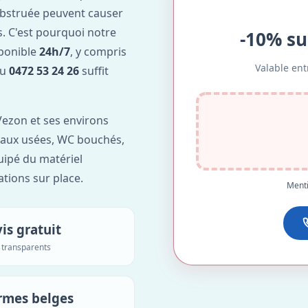
obstruée peuvent causer
. C'est pourquoi notre
-10% su
sponible
24h/7
, y compris
Valable ent
au
0472 53 24 26
suffit
ezon et ses environs
'eaux usées, WC bouchés,
uipé du matériel
ations sur place.
Menti
is gratuit
s transparents
rmes belges