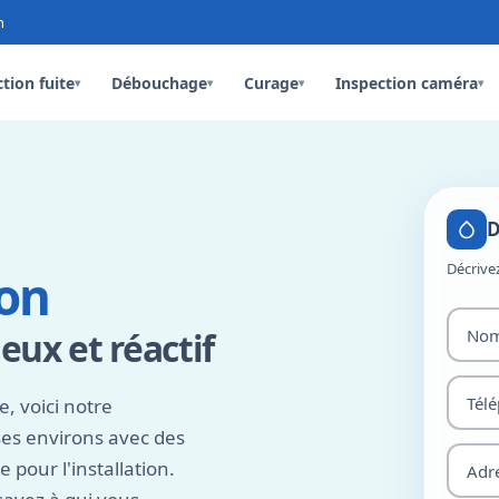
n
tion fuite
Débouchage
Curage
Inspection caméra
▾
▾
▾
▾
D
Décrive
on
eux et réactif
, voici notre
es environs avec des
pour l'installation.