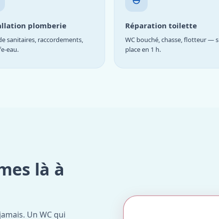
allation plomberie
Réparation toilette
e sanitaires, raccordements,
WC bouché, chasse, flotteur — s
fe-eau.
place en 1 h.
mes là à
jamais. Un WC qui