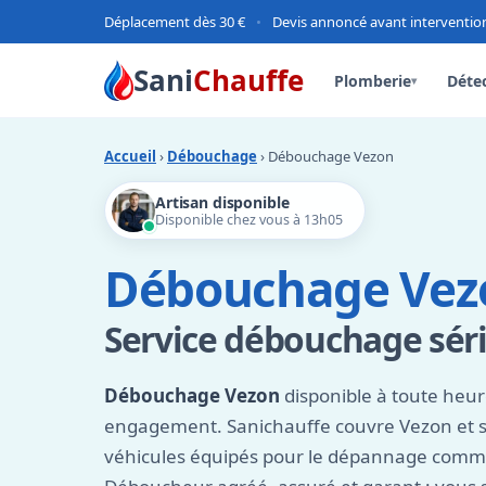
Déplacement dès 30 €
•
Devis annoncé avant interventio
Sani
Chauffe
Plomberie
Détec
▾
Accueil
›
Débouchage
› Débouchage Vezon
Artisan disponible
Disponible chez vous à 13h05
Débouchage Vez
Service débouchage séri
Débouchage Vezon
disponible à toute heure
engagement. Sanichauffe couvre Vezon et s
véhicules équipés pour le dépannage comme 