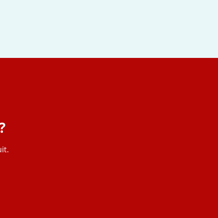
?
it.